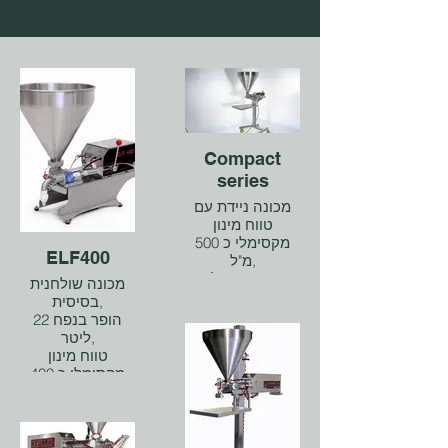
Compact
series
מכונה ניידת עם
טווח מינון
מקסימלי כ 500
ELF400
מ"ל,
נפח הופר של 52
מכונה שולחנית
ליטר,
בסיסית,
קלה לפירוק
הופר בנפח 22
ושטיפה,
ליטר,
ניתן להרכיב עליה
טווח מינון
מגוון אביזרים,
מקסימלי כ 400
מ"ל
דגם power lift
קלה לפירוק,
מאפשר להנמיך
שטיפה
את המשפך לגובה
ניתן להרכיב עליה