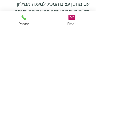
עם מחסן עצום המכיל למעלה ממיליון
מק"טים, סביר שתמצאו את מה שאתם
מחפשים. להלן חלק קטן ממגוון המוצרים:
Phone
Email
כפות, מוטות דגימה, מיכלים, מדבקות,
משפכים, כוסות, שקיות,...
מגוון של מוצרים חד פעמיים (אפשרות
לעיקור), וגם כאלה שניתן לזהות בגלאי
מתכות - כל אלה עם מעקב
מסמכים
נדרשים.
מוצרים רב פעמיים מנירוסטה, 304, 316,
316L, עם מגוון של גימורי שטח,
ועוד ועוד